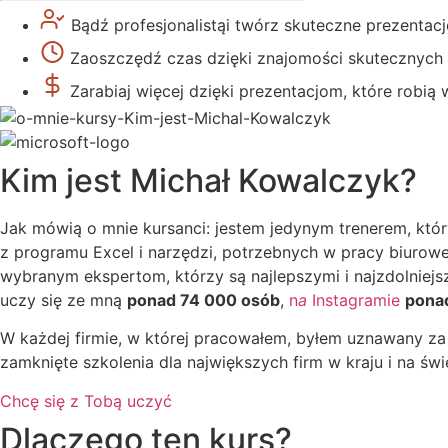
Bądź profesjonalistą
i twórz skuteczne prezentacj
Zaoszczędź czas
dzięki znajomości skutecznych
Zarabiaj więcej
dzięki prezentacjom, które robią 
Kim jest Michał Kowalczyk?
Jak mówią o mnie kursanci: jestem jedynym trenerem, któ
z programu Excel i narzędzi, potrzebnych w pracy biurow
wybranym ekspertom, którzy są najlepszymi i najzdolniejs
uczy się ze mną
ponad 74 000 osób
,
n
a
Instagramie
pona
W każdej firmie, w której pracowałem, byłem uznawany za 
zamknięte szkolenia dla największych firm w kraju i na świ
Chcę się z Tobą uczyć
Dlaczego ten kurs?