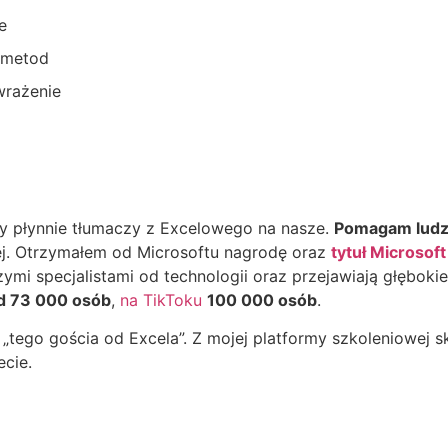
e
 metod
wrażenie
ry płynnie tłumaczy z Excelowego na nasze.
Pomagam ludzi
ej. Otrzymałem od Microsoftu nagrodę oraz
tytuł Microsof
zymi specjalistami od technologii oraz przejawiają głębo
d 73 000 osób
,
na TikToku
100 000 osób
.
„tego gościa od Excela”. Z mojej platformy szkoleniowej s
ecie.