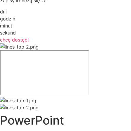
Zapisy kończą się za:
dni
godzin
minut
sekund
chcę dostęp!
PowerPoint