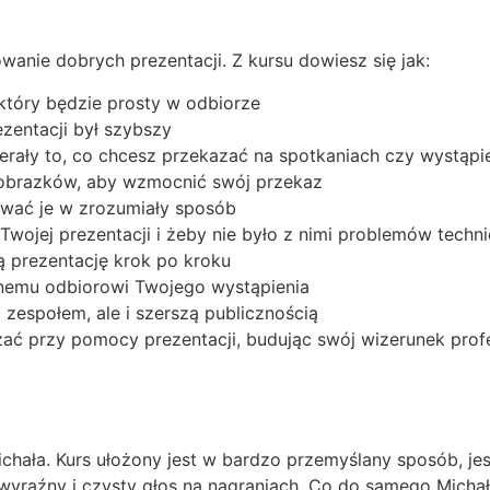
wanie dobrych prezentacji. Z kursu dowiesz się jak:
 który będzie prosty w odbiorze
zentacji był szybszy
ierały to, co chcesz przekazać na spotkaniach czy wystąpi
 obrazków, aby wzmocnić swój przekaz
ować je w zrozumiały sposób
Twojej prezentacji i żeby nie było z nimi problemów techn
 prezentację krok po kroku
alnemu odbiorowi Twojego wystąpienia
zespołem, ale i szerszą publicznością
ać przy pomocy prezentacji, budując swój wizerunek profe
hała. Kurs ułożony jest w bardzo przemyślany sposób, j
e wyraźny i czysty głos na nagraniach. Co do samego Micha