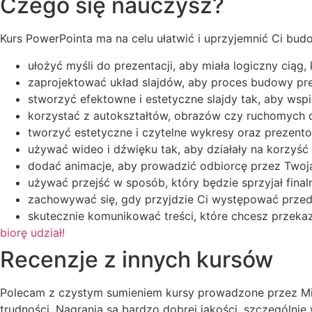
Czego się nauczysz?
Kurs PowerPointa ma na celu ułatwić i uprzyjemnić Ci budo
ułożyć myśli do prezentacji, aby miała logiczny ciąg,
zaprojektować układ slajdów, aby proces budowy pre
stworzyć efektowne i estetyczne slajdy tak, aby wsp
korzystać z autokształtów, obrazów czy ruchomych
tworzyć estetyczne i czytelne wykresy oraz prezent
używać wideo i dźwięku tak, aby działały na korzyść 
dodać animacje, aby prowadzić odbiorcę przez Twoją
używać przejść w sposób, który będzie sprzyjał fin
zachowywać się, gdy przyjdzie Ci występować przed 
skutecznie komunikować treści, które chcesz przekaz
biorę udział!
Recenzje z innych kursów
Polecam z czystym sumieniem kursy prowadzone przez Mic
trudności. Nagrania są bardzo dobrej jakości, szczególni