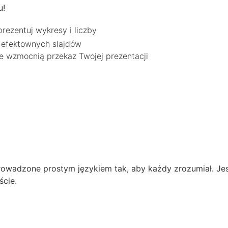
u!
prezentuj wykresy i liczby
 efektownych slajdów
re wzmocnią przekaz Twojej prezentacji
prowadzone prostym językiem tak, aby każdy zrozumiał. J
ście.