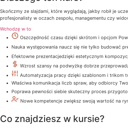
Skończmy ze slajdami, które wyglądają, jakby robił je uc
profesjonalisty w oczach zespołu, managementu czy widow
Wchodzę w to
Oszczędność czasu
dzięki skrótom i opcjom Powe
Nauka występowania
naucz się nie tylko budować pre
Efektowne prezentacje
dzięki estetycznym kompozyc
Wzrost szansy na podwyżkę
dobrze przeprowad
Automatyzacja pracy
dzięki szablonom i trikom t
Właściwa komunikacja liczb
spraw, aby odbiorcy Twoje
Poprawa pewności siebie
skuteczny proces przygoto
Nowe kompetencje
zwiększ swoją wartość na ry
Co znajdziesz w kursie?