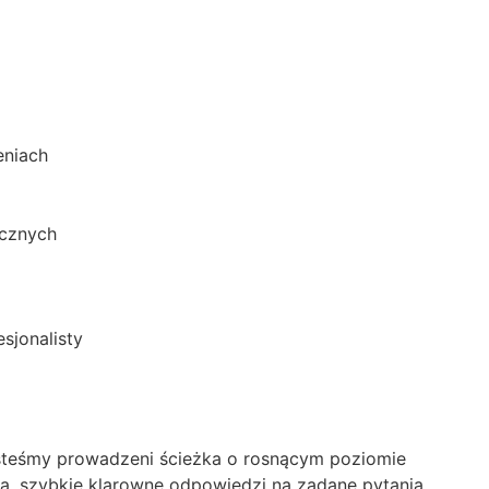
eniach
icznych
sjonalisty
esteśmy prowadzeni ścieżka o rosnącym poziomie
ła, szybkie klarowne odpowiedzi na zadane pytania,