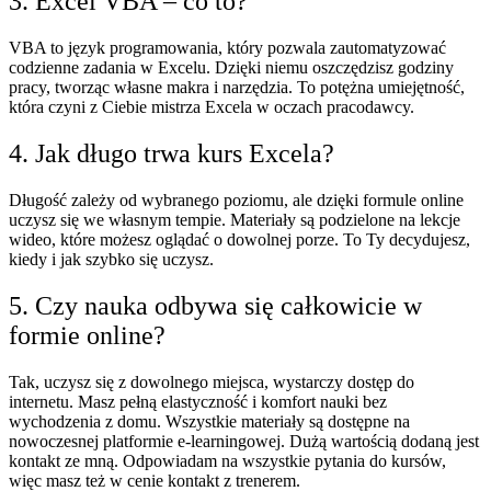
3. Excel VBA – co to?
VBA to język programowania, który pozwala zautomatyzować
codzienne zadania w Excelu. Dzięki niemu oszczędzisz godziny
pracy, tworząc własne makra i narzędzia. To potężna umiejętność,
która czyni z Ciebie mistrza Excela w oczach pracodawcy.
4. Jak długo trwa kurs Excela?
Długość zależy od wybranego poziomu, ale dzięki formule online
uczysz się we własnym tempie. Materiały są podzielone na lekcje
wideo, które możesz oglądać o dowolnej porze. To Ty decydujesz,
kiedy i jak szybko się uczysz.
5. Czy nauka odbywa się całkowicie w
formie online?
Tak, uczysz się z dowolnego miejsca, wystarczy dostęp do
internetu. Masz pełną elastyczność i komfort nauki bez
wychodzenia z domu. Wszystkie materiały są dostępne na
nowoczesnej platformie e-learningowej. Dużą wartością dodaną jest
kontakt ze mną. Odpowiadam na wszystkie pytania do kursów,
więc masz też w cenie kontakt z trenerem.